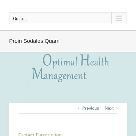
Skip
to
content
Go to...
Proin Sodales Quam
Previous
Next
Project Description